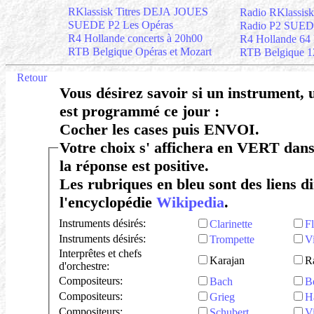
RKlassisk Titres DEJA JOUES
Radio RKlassiskt
SUEDE P2 Les Opéras
Radio P2 SUEDE
R4 Hollande concerts à 20h00
R4 Hollande 64 kb
RTB Belgique Opéras et Mozart
RTB Belgique 12
Retour
Vous désirez savoir si un instrument, 
est programmé ce jour :
Cocher les cases puis ENVOI.
Votre choix s' affichera en VERT dans les programmes si
la réponse est positive.
Les rubriques en bleu sont des liens di
l'encyclopédie
Wikipedia
.
Instruments désirés:
Clarinette
Fl
Instruments désirés:
Trompette
V
Interprêtes et chefs
Karajan
Ra
d'orchestre:
Compositeurs:
Bach
B
Compositeurs:
Grieg
H
Compositeurs:
Schubert
V