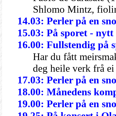
Shlomo Mintz, fioli
14.03: Perler på en sn
15.03: På sporet - nyt
16.00: Fullstendig på 
Har du fått meirsmak e
deg heile verk frå ei el
17.03: Perler på en sn
18.00: Månedens komp
19.00: Perler på en sn
19.25: På konsert i Ol