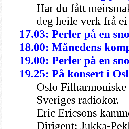
Har du fått meirsmak e
deg heile verk frå ei el
17.03: Perler på en sn
18.00: Månedens komp
19.00: Perler på en sn
19.25: På konsert i Os
Oslo Filharmoniske O
Sveriges radiokor.
Eric Ericsons kamme
Dirigent: Jukka-Pekk