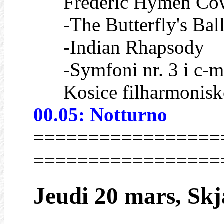
Frederic Hymen Co
-The Butterfly's Ball,
-Indian Rhapsody
-Symfoni nr. 3 i c-mo
Kosice filharmoniske o
00.05: Notturno
=================
=================
Jeudi 20 mars, Sk