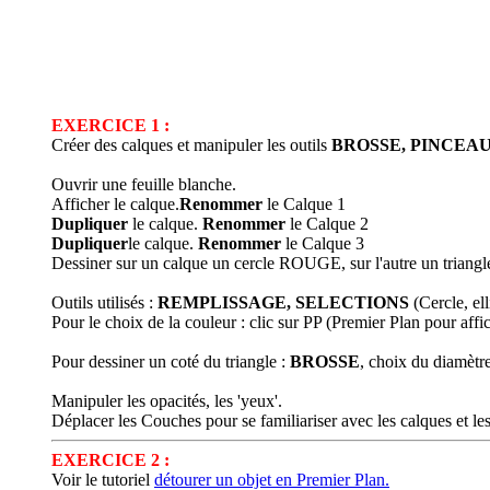
EXERCICE 1 :
Créer des calques et manipuler les outils
BROSSE, PINCEAU
Ouvrir une feuille blanche.
Afficher le calque.
Renommer
le Calque 1
Dupliquer
le calque.
Renommer
le Calque 2
Dupliquer
le calque.
Renommer
le Calque 3
Dessiner sur un calque un cercle ROUGE, sur l'autre un triangle
Outils utilisés :
REMPLISSAGE, SELECTIONS
(Cercle, elli
Pour le choix de la couleur : clic sur PP (Premier Plan pour affi
Pour dessiner un coté du triangle :
BROSSE
, choix du diamètre
Manipuler les opacités, les 'yeux'.
Déplacer les Couches pour se familiariser avec les calques et les
EXERCICE 2 :
Voir le tutoriel
détourer un objet en Premier Plan.